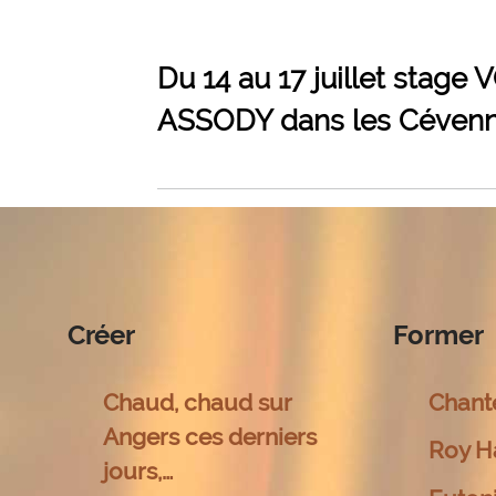
Du 14 au 17 juillet stag
ASSODY dans les Céven
Créer
Former
Chaud, chaud sur
Chant
Angers ces derniers
Roy H
jours,…