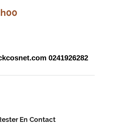
5h00
ickcosnet.com 0241926282
Rester En Contact