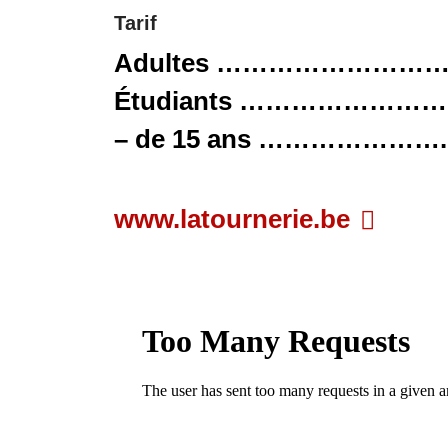
Tarif
Adultes ………………………
Étudiants ……………………..
–
de 15 ans …………………..
www.latournerie.be